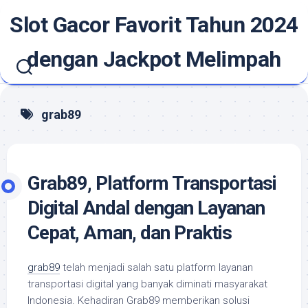
Skip
Slot Gacor Favorit Tahun 2024
to
content
dengan Jackpot Melimpah
grab89
Grab89, Platform Transportasi
Digital Andal dengan Layanan
Cepat, Aman, dan Praktis
grab89
telah menjadi salah satu platform layanan
transportasi digital yang banyak diminati masyarakat
Indonesia. Kehadiran Grab89 memberikan solusi