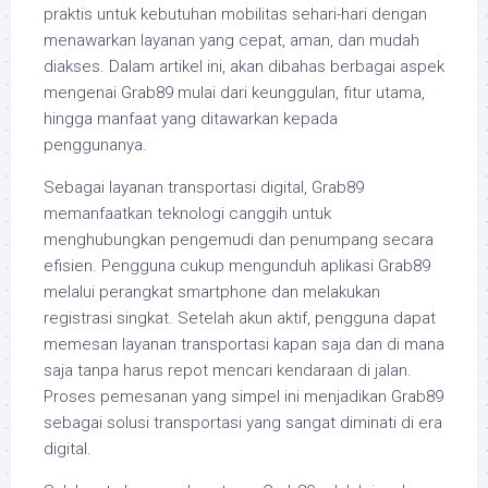
praktis untuk kebutuhan mobilitas sehari-hari dengan
menawarkan layanan yang cepat, aman, dan mudah
diakses. Dalam artikel ini, akan dibahas berbagai aspek
mengenai Grab89 mulai dari keunggulan, fitur utama,
hingga manfaat yang ditawarkan kepada
penggunanya.
Sebagai layanan transportasi digital, Grab89
memanfaatkan teknologi canggih untuk
menghubungkan pengemudi dan penumpang secara
efisien. Pengguna cukup mengunduh aplikasi Grab89
melalui perangkat smartphone dan melakukan
registrasi singkat. Setelah akun aktif, pengguna dapat
memesan layanan transportasi kapan saja dan di mana
saja tanpa harus repot mencari kendaraan di jalan.
Proses pemesanan yang simpel ini menjadikan Grab89
sebagai solusi transportasi yang sangat diminati di era
digital.