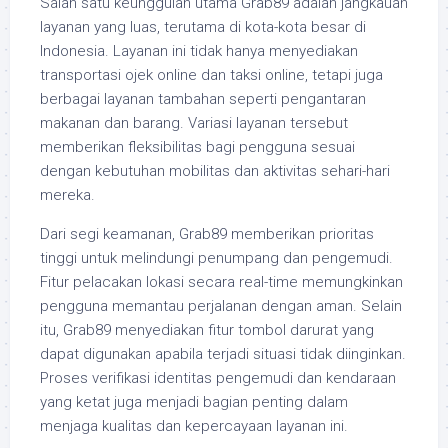
Salah satu keunggulan utama Grab89 adalah jangkauan
layanan yang luas, terutama di kota-kota besar di
Indonesia. Layanan ini tidak hanya menyediakan
transportasi ojek online dan taksi online, tetapi juga
berbagai layanan tambahan seperti pengantaran
makanan dan barang. Variasi layanan tersebut
memberikan fleksibilitas bagi pengguna sesuai
dengan kebutuhan mobilitas dan aktivitas sehari-hari
mereka.
Dari segi keamanan, Grab89 memberikan prioritas
tinggi untuk melindungi penumpang dan pengemudi.
Fitur pelacakan lokasi secara real-time memungkinkan
pengguna memantau perjalanan dengan aman. Selain
itu, Grab89 menyediakan fitur tombol darurat yang
dapat digunakan apabila terjadi situasi tidak diinginkan.
Proses verifikasi identitas pengemudi dan kendaraan
yang ketat juga menjadi bagian penting dalam
menjaga kualitas dan kepercayaan layanan ini.