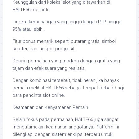
Keunggulan dari koleksi slot yang ditawarkan di
HALTE66 meliputi:
Tingkat kemenangan yang tinggi dengan RTP hingga
95% atau lebih.
Fitur bonus menarik seperti putaran gratis, simbol
scatter, dan jackpot progresif.
Desain permainan yang modern dengan grafis yang
tajam dan efek suara yang realistis.
Dengan kombinasi tersebut, tidak heran jika banyak
pemain melihat HALTE66 sebagai tempat terbaik bagi
para pencinta slot online.
Keamanan dan Kenyamanan Pemain
Selain fokus pada permainan, HALTE66 juga sangat
mengutamakan keamanan anggotanya. Platform ini
dilengkapi dengan sistem enkripsi terbaru untuk