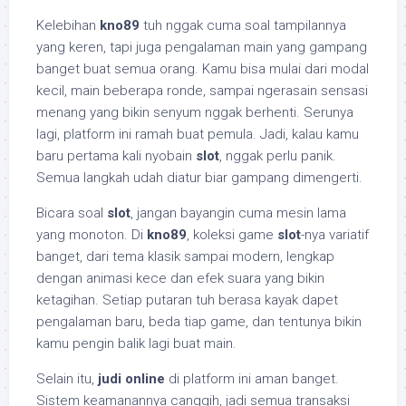
Kelebihan
kno89
tuh nggak cuma soal tampilannya
yang keren, tapi juga pengalaman main yang gampang
banget buat semua orang. Kamu bisa mulai dari modal
kecil, main beberapa ronde, sampai ngerasain sensasi
menang yang bikin senyum nggak berhenti. Serunya
lagi, platform ini ramah buat pemula. Jadi, kalau kamu
baru pertama kali nyobain
slot
, nggak perlu panik.
Semua langkah udah diatur biar gampang dimengerti.
Bicara soal
slot
, jangan bayangin cuma mesin lama
yang monoton. Di
kno89
, koleksi game
slot
-nya variatif
banget, dari tema klasik sampai modern, lengkap
dengan animasi kece dan efek suara yang bikin
ketagihan. Setiap putaran tuh berasa kayak dapet
pengalaman baru, beda tiap game, dan tentunya bikin
kamu pengin balik lagi buat main.
Selain itu,
judi online
di platform ini aman banget.
Sistem keamanannya canggih, jadi semua transaksi