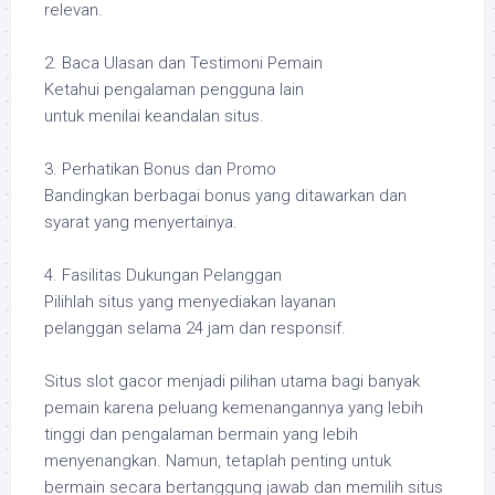
relevan.
2. Baca Ulasan dan Testimoni Pemain
Ketahui pengalaman pengguna lain
untuk menilai keandalan situs.
3. Perhatikan Bonus dan Promo
Bandingkan berbagai bonus yang ditawarkan dan
syarat yang menyertainya.
4. Fasilitas Dukungan Pelanggan
Pilihlah situs yang menyediakan layanan
pelanggan selama 24 jam dan responsif.
Situs slot gacor menjadi pilihan utama bagi banyak
pemain karena peluang kemenangannya yang lebih
tinggi dan pengalaman bermain yang lebih
menyenangkan. Namun, tetaplah penting untuk
bermain secara bertanggung jawab dan memilih situs