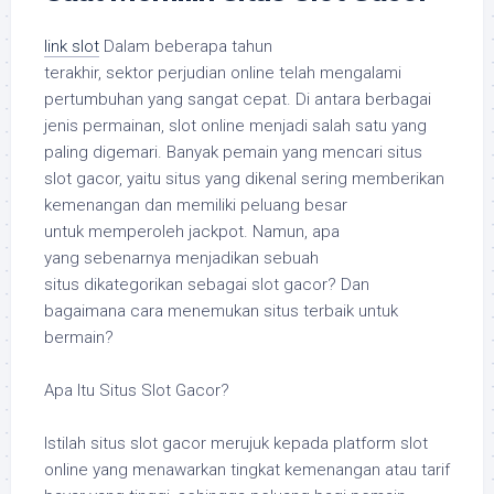
link slot
Dalam beberapa tahun
terakhir, sektor perjudian online telah mengalami
pertumbuhan yang sangat cepat. Di antara berbagai
jenis permainan, slot online menjadi salah satu yang
paling digemari. Banyak pemain yang mencari situs
slot gacor, yaitu situs yang dikenal sering memberikan
kemenangan dan memiliki peluang besar
untuk memperoleh jackpot. Namun, apa
yang sebenarnya menjadikan sebuah
situs dikategorikan sebagai slot gacor? Dan
bagaimana cara menemukan situs terbaik untuk
bermain?
Apa Itu Situs Slot Gacor?
Istilah situs slot gacor merujuk kepada platform slot
online yang menawarkan tingkat kemenangan atau tarif