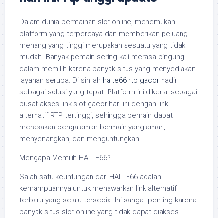
Dalam dunia permainan slot online, menemukan
platform yang terpercaya dan memberikan peluang
menang yang tinggi merupakan sesuatu yang tidak
mudah. Banyak pemain sering kali merasa bingung
dalam memilih karena banyak situs yang menyediakan
layanan serupa. Di sinilah
halte66 rtp gacor
hadir
sebagai solusi yang tepat. Platform ini dikenal sebagai
pusat akses link slot gacor hari ini dengan link
alternatif RTP tertinggi, sehingga pemain dapat
merasakan pengalaman bermain yang aman,
menyenangkan, dan menguntungkan.
Mengapa Memilih HALTE66?
Salah satu keuntungan dari HALTE66 adalah
kemampuannya untuk menawarkan link alternatif
terbaru yang selalu tersedia. Ini sangat penting karena
banyak situs slot online yang tidak dapat diakses