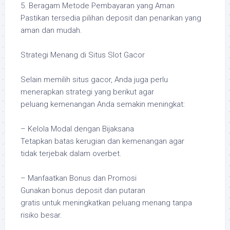
5. Beragam Metode Pembayaran yang Aman
Pastikan tersedia pilihan deposit dan penarikan yang
aman dan mudah.
Strategi Menang di Situs Slot Gacor
Selain memilih situs gacor, Anda juga perlu
menerapkan strategi yang berikut agar
peluang kemenangan Anda semakin meningkat:
– Kelola Modal dengan Bijaksana
Tetapkan batas kerugian dan kemenangan agar
tidak terjebak dalam overbet.
– Manfaatkan Bonus dan Promosi
Gunakan bonus deposit dan putaran
gratis untuk meningkatkan peluang menang tanpa
risiko besar.