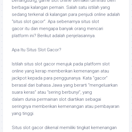
berlangsung, game slot online semakin diminati oleh
berbagai kalangan pemain. Salah satu istilah yang
sedang terkenal di kalangan para penjudi online adalah
“situs slot gacor”. Apa sebenarnya situs slot
gacor itu dan mengapa banyak orang mencari
platform ini? Berikut adalah penjelasannya.
Apa Itu Situs Slot Gacor?
Istilah situs slot gacor merujuk pada platform slot
online yang kerap memberikan kemenangan atau
jackpot kepada para penggunanya. Kata “gacor”
berasal dari bahasa Jawa yang berarti “mengeluarkan
suara keras” atau “sering berbunyi”, yang
dalam dunia permainan slot diartikan sebagai
seringnya memberikan kemenangan atau pembayaran
yang tinggi.
Situs slot gacor dikenal memiliki tingkat kemenangan