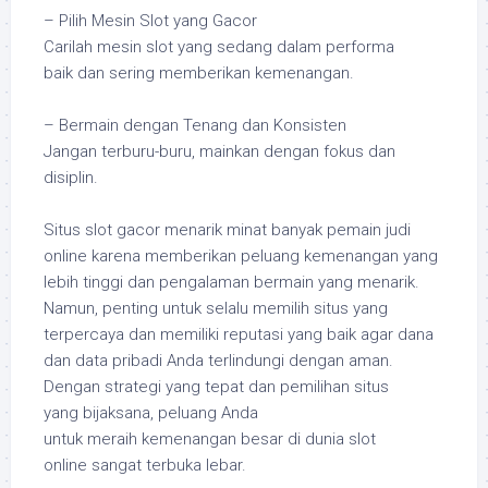
– Pilih Mesin Slot yang Gacor
Carilah mesin slot yang sedang dalam performa
baik dan sering memberikan kemenangan.
– Bermain dengan Tenang dan Konsisten
Jangan terburu-buru, mainkan dengan fokus dan
disiplin.
Situs slot gacor menarik minat banyak pemain judi
online karena memberikan peluang kemenangan yang
lebih tinggi dan pengalaman bermain yang menarik.
Namun, penting untuk selalu memilih situs yang
terpercaya dan memiliki reputasi yang baik agar dana
dan data pribadi Anda terlindungi dengan aman.
Dengan strategi yang tepat dan pemilihan situs
yang bijaksana, peluang Anda
untuk meraih kemenangan besar di dunia slot
online sangat terbuka lebar.