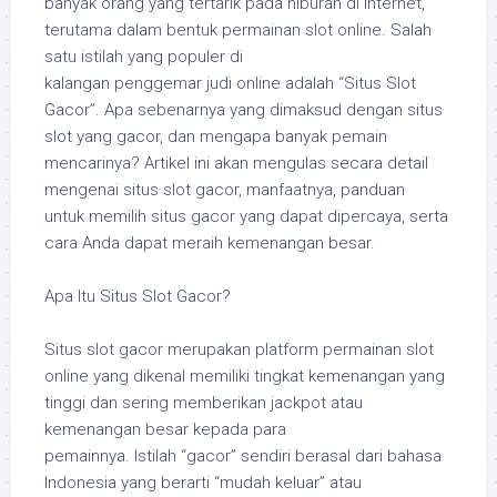
banyak orang yang tertarik pada hiburan di internet,
terutama dalam bentuk permainan slot online. Salah
satu istilah yang populer di
kalangan penggemar judi online adalah “Situs Slot
Gacor”. Apa sebenarnya yang dimaksud dengan situs
slot yang gacor, dan mengapa banyak pemain
mencarinya? Artikel ini akan mengulas secara detail
mengenai situs slot gacor, manfaatnya, panduan
untuk memilih situs gacor yang dapat dipercaya, serta
cara Anda dapat meraih kemenangan besar.
Apa Itu Situs Slot Gacor?
Situs slot gacor merupakan platform permainan slot
online yang dikenal memiliki tingkat kemenangan yang
tinggi dan sering memberikan jackpot atau
kemenangan besar kepada para
pemainnya. Istilah “gacor” sendiri berasal dari bahasa
Indonesia yang berarti “mudah keluar” atau