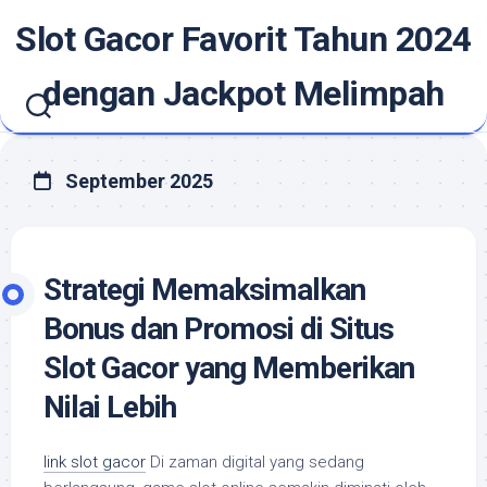
Skip
Slot Gacor Favorit Tahun 2024
to
content
dengan Jackpot Melimpah
September 2025
Strategi Memaksimalkan
Bonus dan Promosi di Situs
Slot Gacor yang Memberikan
Nilai Lebih
link slot gacor
Di zaman digital yang sedang