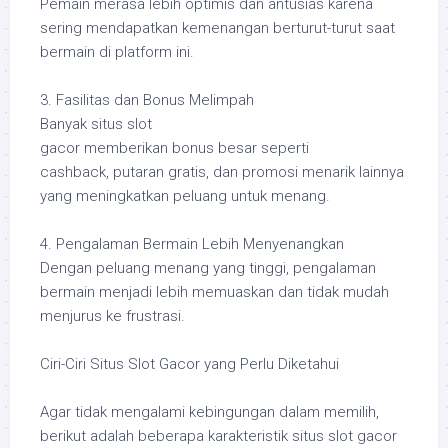
Pemain merasa lebih optimis dan antusias karena
sering mendapatkan kemenangan berturut-turut saat
bermain di platform ini.
3. Fasilitas dan Bonus Melimpah
Banyak situs slot
gacor memberikan bonus besar seperti
cashback, putaran gratis, dan promosi menarik lainnya
yang meningkatkan peluang untuk menang.
4. Pengalaman Bermain Lebih Menyenangkan
Dengan peluang menang yang tinggi, pengalaman
bermain menjadi lebih memuaskan dan tidak mudah
menjurus ke frustrasi.
Ciri-Ciri Situs Slot Gacor yang Perlu Diketahui
Agar tidak mengalami kebingungan dalam memilih,
berikut adalah beberapa karakteristik situs slot gacor