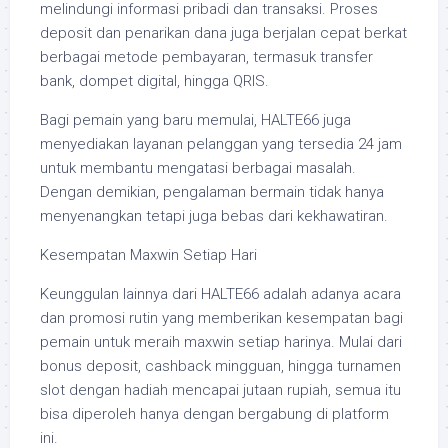
melindungi informasi pribadi dan transaksi. Proses
deposit dan penarikan dana juga berjalan cepat berkat
berbagai metode pembayaran, termasuk transfer
bank, dompet digital, hingga QRIS.
Bagi pemain yang baru memulai, HALTE66 juga
menyediakan layanan pelanggan yang tersedia 24 jam
untuk membantu mengatasi berbagai masalah.
Dengan demikian, pengalaman bermain tidak hanya
menyenangkan tetapi juga bebas dari kekhawatiran.
Kesempatan Maxwin Setiap Hari
Keunggulan lainnya dari HALTE66 adalah adanya acara
dan promosi rutin yang memberikan kesempatan bagi
pemain untuk meraih maxwin setiap harinya. Mulai dari
bonus deposit, cashback mingguan, hingga turnamen
slot dengan hadiah mencapai jutaan rupiah, semua itu
bisa diperoleh hanya dengan bergabung di platform
ini.