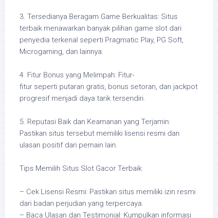
3. Tersedianya Beragam Game Berkualitas: Situs
terbaik menawarkan banyak pilihan game slot dari
penyedia terkenal seperti Pragmatic Play, PG Soft,
Microgaming, dan lainnya.
4. Fitur Bonus yang Melimpah: Fitur-
fitur seperti putaran gratis, bonus setoran, dan jackpot
progresif menjadi daya tarik tersendiri.
5. Reputasi Baik dan Keamanan yang Terjamin:
Pastikan situs tersebut memiliki lisensi resmi dan
ulasan positif dari pemain lain.
Tips Memilih Situs Slot Gacor Terbaik
– Cek Lisensi Resmi: Pastikan situs memiliki izin resmi
dari badan perjudian yang terpercaya.
– Baca Ulasan dan Testimonial: Kumpulkan informasi