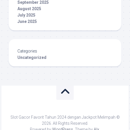
September 2025
August 2025
July 2025
June 2025
Categories
Uncategorized
Slot Gacor Favorit Tahun 2024 dengan Jackpot Melimpah ©
2026. All Rights Reserved.
Powered by
WordPress
. Theme by
Alx
.