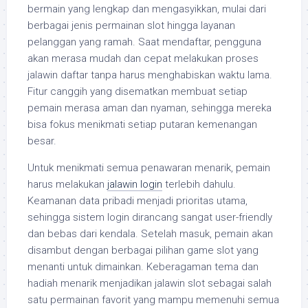
bermain yang lengkap dan mengasyikkan, mulai dari
berbagai jenis permainan slot hingga layanan
pelanggan yang ramah. Saat mendaftar, pengguna
akan merasa mudah dan cepat melakukan proses
jalawin daftar tanpa harus menghabiskan waktu lama.
Fitur canggih yang disematkan membuat setiap
pemain merasa aman dan nyaman, sehingga mereka
bisa fokus menikmati setiap putaran kemenangan
besar.
Untuk menikmati semua penawaran menarik, pemain
harus melakukan
jalawin login
terlebih dahulu.
Keamanan data pribadi menjadi prioritas utama,
sehingga sistem login dirancang sangat user-friendly
dan bebas dari kendala. Setelah masuk, pemain akan
disambut dengan berbagai pilihan game slot yang
menanti untuk dimainkan. Keberagaman tema dan
hadiah menarik menjadikan jalawin slot sebagai salah
satu permainan favorit yang mampu memenuhi semua