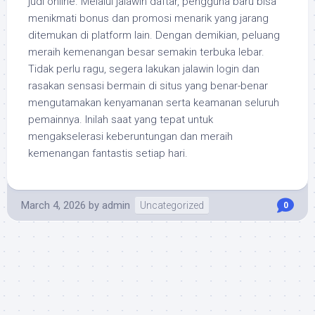
judi online. Melalui jalawin daftar, pengguna baru bisa
menikmati bonus dan promosi menarik yang jarang
ditemukan di platform lain. Dengan demikian, peluang
meraih kemenangan besar semakin terbuka lebar.
Tidak perlu ragu, segera lakukan jalawin login dan
rasakan sensasi bermain di situs yang benar-benar
mengutamakan kenyamanan serta keamanan seluruh
pemainnya. Inilah saat yang tepat untuk
mengakselerasi keberuntungan dan meraih
kemenangan fantastis setiap hari.
March 4, 2026
by
admin
Uncategorized
0