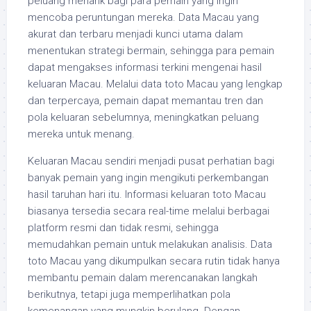
peluang menarik bagi para pemain yang ingin
mencoba peruntungan mereka. Data Macau yang
akurat dan terbaru menjadi kunci utama dalam
menentukan strategi bermain, sehingga para pemain
dapat mengakses informasi terkini mengenai hasil
keluaran Macau. Melalui data toto Macau yang lengkap
dan terpercaya, pemain dapat memantau tren dan
pola keluaran sebelumnya, meningkatkan peluang
mereka untuk menang.
Keluaran Macau sendiri menjadi pusat perhatian bagi
banyak pemain yang ingin mengikuti perkembangan
hasil taruhan hari itu. Informasi keluaran toto Macau
biasanya tersedia secara real-time melalui berbagai
platform resmi dan tidak resmi, sehingga
memudahkan pemain untuk melakukan analisis. Data
toto Macau yang dikumpulkan secara rutin tidak hanya
membantu pemain dalam merencanakan langkah
berikutnya, tetapi juga memperlihatkan pola