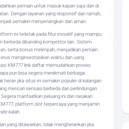
dahkan pemain untuk masuk kapan saja dan di
tan. Dengan layanan yang responsif dan ramah,
enjadi semakin menyenangkan dan aman.
tform ini terletak pada fitur inovatif yang mampu
berbeda dibanding kompetitor lain. Sistem
an, serta bonus melimpah, menjadikan pemain
terus menginvestasikan waktu dan uang
egrasi KM777 link daftar memudahkan proses
iapa pun bisa segera menikmati berbagai
 heran jika situs ini semakin populer di kalangan
yang mencari sensasi berbeda dan perlindungan
 Segera manfaatkan peluang ini dan rasakan
 KM777, platform slot terpercaya yang menjamin
tir kalah.
an yang ditawarkan, tidak mengherankan jika