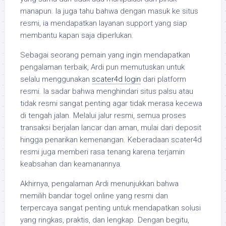
manapun. Ia juga tahu bahwa dengan masuk ke situs
resmi, ia mendapatkan layanan support yang siap
membantu kapan saja diperlukan.
Sebagai seorang pemain yang ingin mendapatkan
pengalaman terbaik, Ardi pun memutuskan untuk
selalu menggunakan
scater4d login
dari platform
resmi. Ia sadar bahwa menghindari situs palsu atau
tidak resmi sangat penting agar tidak merasa kecewa
di tengah jalan. Melalui jalur resmi, semua proses
transaksi berjalan lancar dan aman, mulai dari deposit
hingga penarikan kemenangan. Keberadaan scater4d
resmi juga memberi rasa tenang karena terjamin
keabsahan dan keamanannya.
Akhirnya, pengalaman Ardi menunjukkan bahwa
memilih bandar togel online yang resmi dan
terpercaya sangat penting untuk mendapatkan solusi
yang ringkas, praktis, dan lengkap. Dengan begitu,