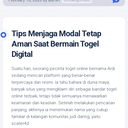
February 10, 2026
by
admin
Uncategorized
0
Tips Menjaga Modal Tetap
Aman Saat Bermain Togel
Digital
Suatu hari, seorang pecinta togel online bernama Ardi
sedang mencari platform yang benar-benar
terpercaya dan resmi. Ia tahu bahwa di dunia maya,
banyak situs yang mengklaim diri sebagai bandar togel
online terbaik, tetapi tidak semuanya menawarkan
keamanan dan keaslian. Setelah melakukan pencarian
panjang, akhirnya ia menemukan nama yang cukup
familiar di kalangan komunitas judi daring, yaitu
scater4d.