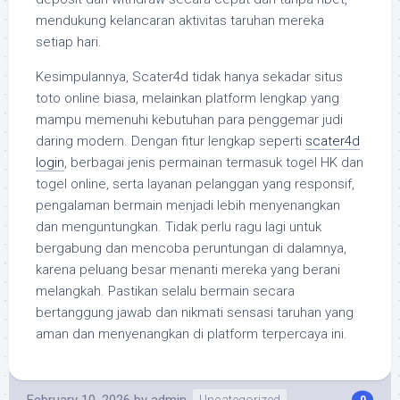
mendukung kelancaran aktivitas taruhan mereka
setiap hari.
Kesimpulannya, Scater4d tidak hanya sekadar situs
toto online biasa, melainkan platform lengkap yang
mampu memenuhi kebutuhan para penggemar judi
daring modern. Dengan fitur lengkap seperti
scater4d
login
, berbagai jenis permainan termasuk togel HK dan
togel online, serta layanan pelanggan yang responsif,
pengalaman bermain menjadi lebih menyenangkan
dan menguntungkan. Tidak perlu ragu lagi untuk
bergabung dan mencoba peruntungan di dalamnya,
karena peluang besar menanti mereka yang berani
melangkah. Pastikan selalu bermain secara
bertanggung jawab dan nikmati sensasi taruhan yang
aman dan menyenangkan di platform terpercaya ini.