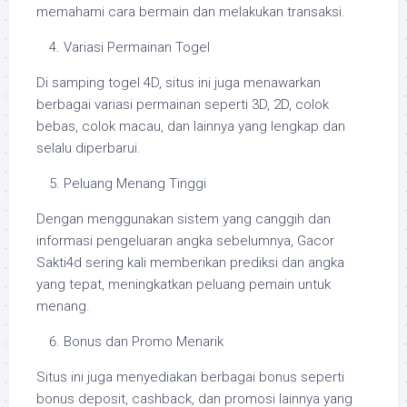
memahami cara bermain dan melakukan transaksi.
Variasi Permainan Togel
Di samping togel 4D, situs ini juga menawarkan
berbagai variasi permainan seperti 3D, 2D, colok
bebas, colok macau, dan lainnya yang lengkap dan
selalu diperbarui.
Peluang Menang Tinggi
Dengan menggunakan sistem yang canggih dan
informasi pengeluaran angka sebelumnya, Gacor
Sakti4d sering kali memberikan prediksi dan angka
yang tepat, meningkatkan peluang pemain untuk
menang.
Bonus dan Promo Menarik
Situs ini juga menyediakan berbagai bonus seperti
bonus deposit, cashback, dan promosi lainnya yang