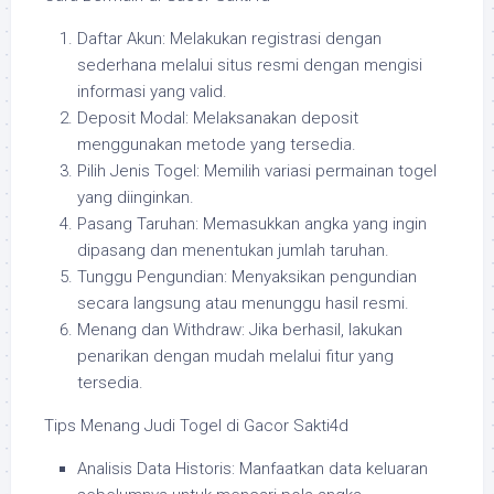
Daftar Akun: Melakukan registrasi dengan
sederhana melalui situs resmi dengan mengisi
informasi yang valid.
Deposit Modal: Melaksanakan deposit
menggunakan metode yang tersedia.
Pilih Jenis Togel: Memilih variasi permainan togel
yang diinginkan.
Pasang Taruhan: Memasukkan angka yang ingin
dipasang dan menentukan jumlah taruhan.
Tunggu Pengundian: Menyaksikan pengundian
secara langsung atau menunggu hasil resmi.
Menang dan Withdraw: Jika berhasil, lakukan
penarikan dengan mudah melalui fitur yang
tersedia.
Tips Menang Judi Togel di Gacor Sakti4d
Analisis Data Historis: Manfaatkan data keluaran