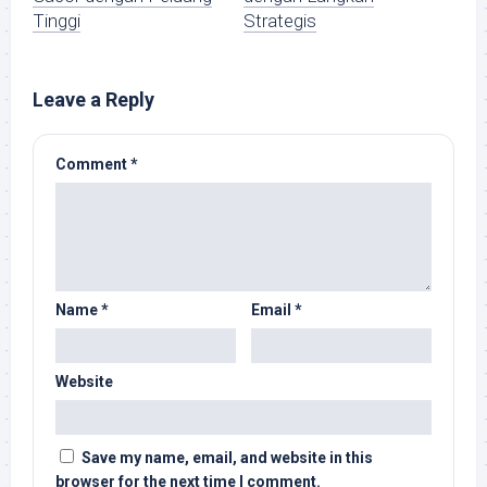
Tinggi
Strategis
Leave a Reply
Comment
*
Name
*
Email
*
Website
Save my name, email, and website in this
browser for the next time I comment.