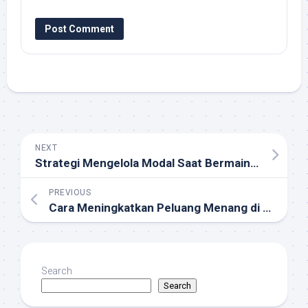
NEXT
Strategi Mengelola Modal Saat Bermain Togel di LingkarToto
PREVIOUS
Cara Meningkatkan Peluang Menang di Selir188 Melalui Strategi Terbukti
Search
Search