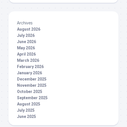
Archives
August 2026
July 2026
June 2026
May 2026
April 2026
March 2026
February 2026
January 2026
December 2025
November 2025
October 2025
September 2025
August 2025
July 2025
June 2025