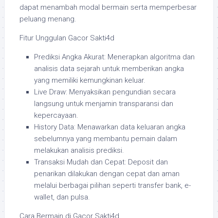
dapat menambah modal bermain serta memperbesar
peluang menang.
Fitur Unggulan Gacor Sakti4d
Prediksi Angka Akurat: Menerapkan algoritma dan
analisis data sejarah untuk memberikan angka
yang memiliki kemungkinan keluar.
Live Draw: Menyaksikan pengundian secara
langsung untuk menjamin transparansi dan
kepercayaan.
History Data: Menawarkan data keluaran angka
sebelumnya yang membantu pemain dalam
melakukan analisis prediksi.
Transaksi Mudah dan Cepat: Deposit dan
penarikan dilakukan dengan cepat dan aman
melalui berbagai pilihan seperti transfer bank, e-
wallet, dan pulsa.
Cara Bermain di Gacor Sakti4d