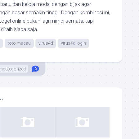
rbaru, dan kelola modal dengan bijak agar
gan besar semakin tinggi. Dengan kombinasi ini,
gel online bukan lagi mimpi semata, tapi
diraih siapa saja.
toto macau
virus4d
virus4d login
ncategorized
0
..