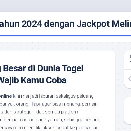
 Tahun 2024 dengan Jackpot Mel
Besar di Dunia Togel
 Wajib Kamu Coba
online
kini menjadi hiburan sekaligus peluang
banyak orang. Tapi, agar bisa menang, pemain
tus dan strategi. Tidak semua platform
 bermain aman dan nyaman, sehingga penting
percaya dan memiliki akses cepat ke permainan