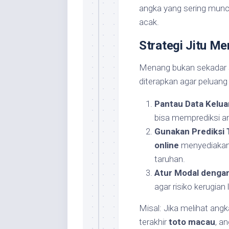
angka yang sering munc
acak.
Strategi Jitu Me
Menang bukan sekadar s
diterapkan agar peluang
Pantau Data Kelua
bisa memprediksi an
Gunakan Prediksi
online
menyediakan a
taruhan.
Atur Modal denga
agar risiko kerugian l
Misal: Jika melihat ang
terakhir
toto macau
, a