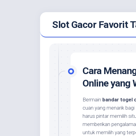
Skip
Slot Gacor Favorit
to
content
Cara Menang 
Online yang
Bermain
bandar togel 
cuan yang menarik bagi 
harus pintar memilih si
memberikan pengalaman
untuk memilih yang ter