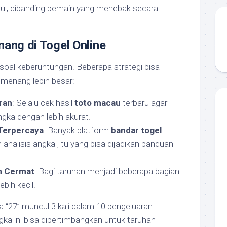
ul, dibanding pemain yang menebak secara
nang di Togel Online
oal keberuntungan. Beberapa strategi bisa
 menang lebih besar:
ran
: Selalu cek hasil
toto macau
terbaru agar
gka dengan lebih akurat.
 Terpercaya
: Banyak platform
bandar togel
nalisis angka jitu yang bisa dijadikan panduan
n Cermat
: Bagi taruhan menjadi beberapa bagian
ebih kecil.
ka “27” muncul 3 kali dalam 10 pengeluaran
ngka ini bisa dipertimbangkan untuk taruhan