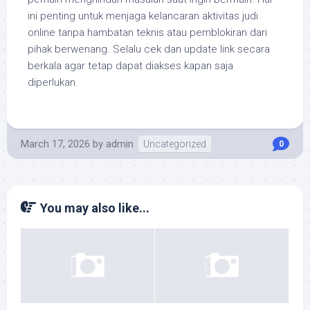
ini penting untuk menjaga kelancaran aktivitas judi
online tanpa hambatan teknis atau pemblokiran dari
pihak berwenang. Selalu cek dan update link secara
berkala agar tetap dapat diakses kapan saja
diperlukan.
March 17, 2026
by
admin
Uncategorized
0
You may also like...