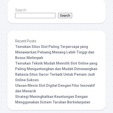
Search
Search
Recent Posts
Temukan Situs Slot Paling Terpercaya yang
Menawarkan Peluang Menang Lebih Tinggi dan
Bonus Melimpah
Temukan Teknik Mudah Memilih Slot Online yang
Paling Menguntungkan dan Mudah Dimenangkan
Rahasia Situs Gacor Terbaik Untuk Pemain Judi
Online Sukses
Ulasan Mesin Slot Digital Dengan Fitur Innovatif
dan Menarik
Strategi Meningkatkan Keuntungan Dengan
Menggunakan Sistem Taruhan Berkelanjutan