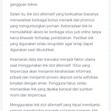
gangguan teknis.
Selain itu, link slot alternatif yang berkualitas biasanya
menawarkan berbagai bonus menarik dan promosi
yang menguntungkan pemain. Keberadaan link ini
memudahkan akses ke berbagai situs judi online tanpa
harus khawatir terhadap pemblokiran. Pastikan link
yang digunakan selalu terupdate agar tetap dapat
digunakan saat dibutuhkan.
Keamanan data dan transaksi menjadi faktor utama
saat menggunakan link slot alternatif. Situs yang
terpercaya akan menjamin kerahasiaan informasi
pribadi dan menjamin proses deposit serta withdraw
berjalan dengan aman. Pengguna harus selalu
memastikan link yang dipakai berasal dari sumber
resmi dan terpercaya.
Menggunakan link slot alternatif yang tepat membantu
pemain menghindari masalah saat ingin bermain. Hal