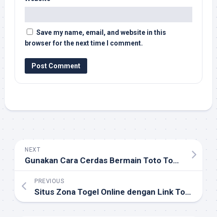
Save my name, email, and website in this
browser for the next time I comment.
NEXT
Gunakan Cara Cerdas Bermain Toto Togel di Togel Online
PREVIOUS
Situs Zona Togel Online dengan Link Toto Macau Live Terpercaya