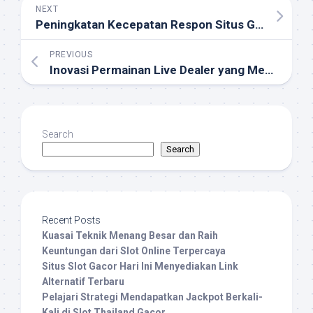
NEXT
Peningkatan Kecepatan Respon Situs Gacor dalam Melayani Pengguna
PREVIOUS
Inovasi Permainan Live Dealer yang Menambah Daya Tarik Situs Gacor
Search
Search
Recent Posts
Kuasai Teknik Menang Besar dan Raih
Keuntungan dari Slot Online Terpercaya
Situs Slot Gacor Hari Ini Menyediakan Link
Alternatif Terbaru
Pelajari Strategi Mendapatkan Jackpot Berkali-
Kali di Slot Thailand Gacor