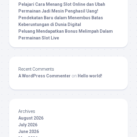
Pelajari Cara Menang Slot Online dan Ubah
Permainan Jadi Mesin Penghasil Uang!
Pendekatan Baru dalam Menembus Batas
Keberuntungan di Dunia Digital
Peluang Mendapatkan Bonus Melimpah Dalam
Permainan Slot Live
Recent Comments
A WordPress Commenter
on
Hello world!
Archives
August 2026
July 2026
June 2026