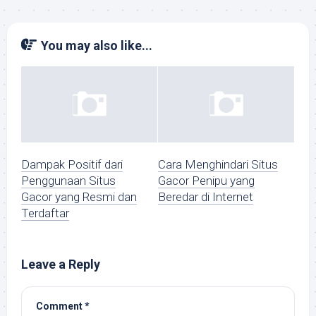
You may also like...
Dampak Positif dari
Cara Menghindari Situs
Penggunaan Situs
Gacor Penipu yang
Gacor yang Resmi dan
Beredar di Internet
Terdaftar
Leave a Reply
Comment
*