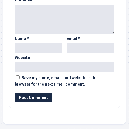
Comment
*
Name
*
Email
*
Website
Save my name, email, and website in this
browser for the next time I comment.