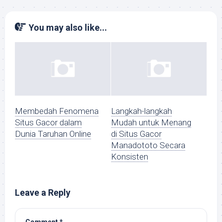
You may also like...
Membedah Fenomena
Langkah-langkah
Situs Gacor dalam
Mudah untuk Menang
Dunia Taruhan Online
di Situs Gacor
Manadototo Secara
Konsisten
Leave a Reply