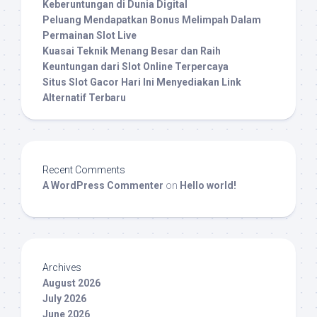
Keberuntungan di Dunia Digital
Peluang Mendapatkan Bonus Melimpah Dalam
Permainan Slot Live
Kuasai Teknik Menang Besar dan Raih
Keuntungan dari Slot Online Terpercaya
Situs Slot Gacor Hari Ini Menyediakan Link
Alternatif Terbaru
Recent Comments
A WordPress Commenter
on
Hello world!
Archives
August 2026
July 2026
June 2026