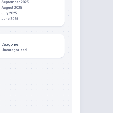
September 2025
August 2025
July 2025
June 2025
Categories
Uncategorized