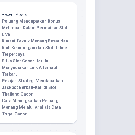
Recent Posts
Peluang Mendapatkan Bonus
Melimpah Dalam Permainan Slot
Live
Kuasai Teknik Menang Besar dan
Raih Keuntungan dari Slot Online
Terpercaya
Situs Slot Gacor Hari Ini
Menyediakan Link Alternatif
Terbaru
Pelajari Strategi Mendapatkan
Jackpot Berkali-Kali di Slot
Thailand Gacor
Cara Meningkatkan Peluang
Menang Melalui Analisis Data
Togel Gacor