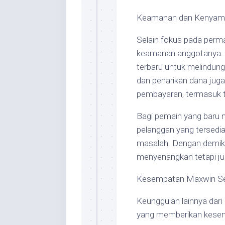
Keamanan dan Kenyam
Selain fokus pada per
keamanan anggotanya. Pl
terbaru untuk melindungi
dan penarikan dana juga
pembayaran, termasuk tr
Bagi pemain yang baru
pelanggan yang tersedi
masalah. Dengan demiki
menyenangkan tetapi ju
Kesempatan Maxwin Set
Keunggulan lainnya dar
yang memberikan kesem