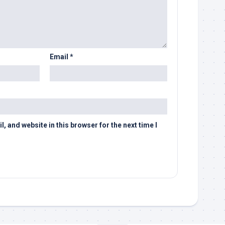
Email
*
 and website in this browser for the next time I