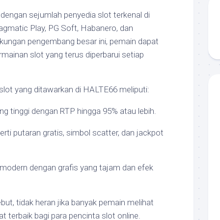
engan sejumlah penyedia slot terkenal di
ragmatic Play, PG Soft, Habanero, dan
kungan pengembang besar ini, pemain dapat
ainan slot yang terus diperbarui setiap
 slot yang ditawarkan di HALTE66 meliputi:
g tinggi dengan RTP hingga 95% atau lebih.
rti putaran gratis, simbol scatter, dan jackpot
modern dengan grafis yang tajam dan efek
ut, tidak heran jika banyak pemain melihat
terbaik bagi para pencinta slot online.