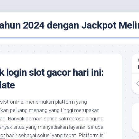
 Tahun 2024 dengan Jackpot Mel
 login slot gacor hari ini:
date
slot online, menemukan platform yang
ikan peluang menang yang tinggi merupakan
ah. Banyak pemain sering kali merasa bingung
anyak situs yang menyediakan layanan serupa.
cor
hadir sebagai solusi yang tepat. Platform ini