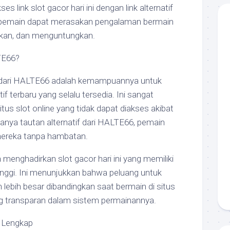
es link slot gacor hari ini dengan link alternatif
a pemain dapat merasakan pengalaman bermain
kan, dan menguntungkan.
TE66?
 dari HALTE66 adalah kemampuannya untuk
if terbaru yang selalu tersedia. Ini sangat
tus slot online yang tidak dapat diakses akibat
nya tautan alternatif dari HALTE66, pemain
ereka tanpa hambatan.
 menghadirkan slot gacor hari ini yang memiliki
tinggi. Ini menunjukkan bahwa peluang untuk
lebih besar dibandingkan saat bermain di situs
ng transparan dalam sistem permainannya.
g Lengkap