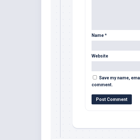
Name
*
Website
Save my name, email,
comment.