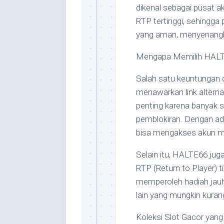
dikenal sebagai pusat aks
RTP tertinggi, sehingg
yang aman, menyenang
Mengapa Memilih HAL
Salah satu keuntungan
menawarkan link alternat
penting karena banyak si
pemblokiran. Dengan ada
bisa mengakses akun m
Selain itu, HALTE66 juga
RTP (Return to Player) 
memperoleh hadiah jauh 
lain yang mungkin kura
Koleksi Slot Gacor yan