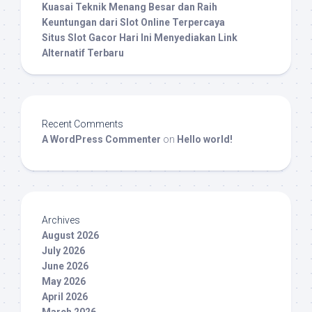
Kuasai Teknik Menang Besar dan Raih
Keuntungan dari Slot Online Terpercaya
Situs Slot Gacor Hari Ini Menyediakan Link
Alternatif Terbaru
Recent Comments
A WordPress Commenter
on
Hello world!
Archives
August 2026
July 2026
June 2026
May 2026
April 2026