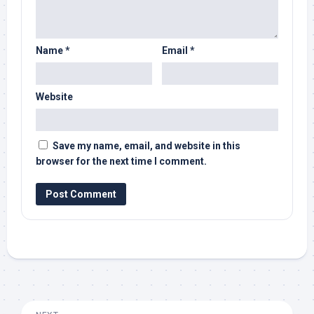
Name
*
Email
*
Website
Save my name, email, and website in this
browser for the next time I comment.