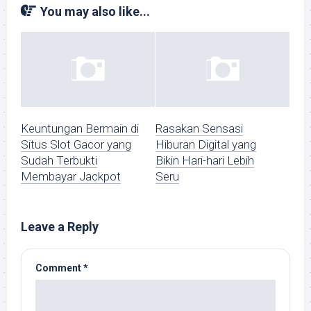
You may also like...
Keuntungan Bermain di
Rasakan Sensasi
Situs Slot Gacor yang
Hiburan Digital yang
Sudah Terbukti
Bikin Hari-hari Lebih
Membayar Jackpot
Seru
Leave a Reply
Comment
*