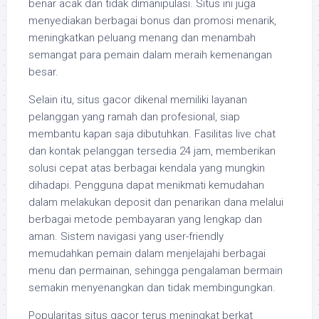
benar acak dan tidak dimanipulasi. Situs ini juga
menyediakan berbagai bonus dan promosi menarik,
meningkatkan peluang menang dan menambah
semangat para pemain dalam meraih kemenangan
besar.
Selain itu, situs gacor dikenal memiliki layanan
pelanggan yang ramah dan profesional, siap
membantu kapan saja dibutuhkan. Fasilitas live chat
dan kontak pelanggan tersedia 24 jam, memberikan
solusi cepat atas berbagai kendala yang mungkin
dihadapi. Pengguna dapat menikmati kemudahan
dalam melakukan deposit dan penarikan dana melalui
berbagai metode pembayaran yang lengkap dan
aman. Sistem navigasi yang user-friendly
memudahkan pemain dalam menjelajahi berbagai
menu dan permainan, sehingga pengalaman bermain
semakin menyenangkan dan tidak membingungkan.
Popularitas situs gacor terus meningkat berkat