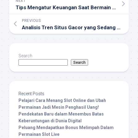
NEXT
Tips Mengatur Keuangan Saat Bermain di Situs Gacor
PREVIOUS
Analisis Tren Situs Gacor yang Sedang Digemari Pemain
Search
Search
Recent Posts
Pelajari Cara Menang Slot Online dan Ubah
Permainan Jadi Mesin Penghasil Uang!
Pendekatan Baru dalam Menembus Batas
Keberuntungan di Dunia Digital
Peluang Mendapatkan Bonus Melimpah Dalam
Permainan Slot Live