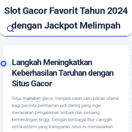
Skip
Slot Gacor Favorit Tahun 2024
to
content
dengan Jackpot Melimpah
Langkah Meningkatkan
Keberhasilan Taruhan dengan
Situs Gacor
Situs
mamibet
gacor menjadi salah satu pilihan utama
bagi pecinta permainan judi daring yang ingin
merasakan pengalaman terbaik dan peluang
kemenangan tinggi. Dengan berbagai fitur canggih
serta sistem yang transparan, situs ini menawarkan