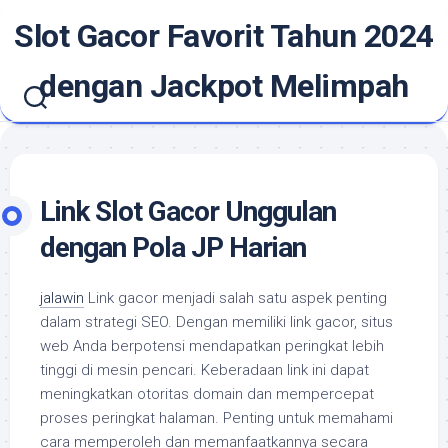
Skip
Slot Gacor Favorit Tahun 2024
to
content
dengan Jackpot Melimpah
Link Slot Gacor Unggulan
dengan Pola JP Harian
jalawin
Link gacor menjadi salah satu aspek penting
dalam strategi SEO. Dengan memiliki link gacor, situs
web Anda berpotensi mendapatkan peringkat lebih
tinggi di mesin pencari. Keberadaan link ini dapat
meningkatkan otoritas domain dan mempercepat
proses peringkat halaman. Penting untuk memahami
cara memperoleh dan memanfaatkannya secara