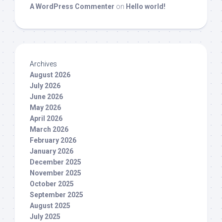
A WordPress Commenter
on
Hello world!
Archives
August 2026
July 2026
June 2026
May 2026
April 2026
March 2026
February 2026
January 2026
December 2025
November 2025
October 2025
September 2025
August 2025
July 2025