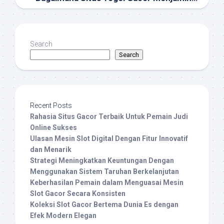
Search
Search
Recent Posts
Rahasia Situs Gacor Terbaik Untuk Pemain Judi
Online Sukses
Ulasan Mesin Slot Digital Dengan Fitur Innovatif
dan Menarik
Strategi Meningkatkan Keuntungan Dengan
Menggunakan Sistem Taruhan Berkelanjutan
Keberhasilan Pemain dalam Menguasai Mesin
Slot Gacor Secara Konsisten
Koleksi Slot Gacor Bertema Dunia Es dengan
Efek Modern Elegan