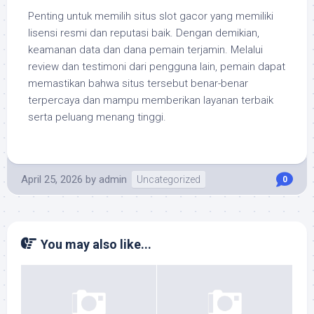
Penting untuk memilih situs slot gacor yang memiliki
lisensi resmi dan reputasi baik. Dengan demikian,
keamanan data dan dana pemain terjamin. Melalui
review dan testimoni dari pengguna lain, pemain dapat
memastikan bahwa situs tersebut benar-benar
terpercaya dan mampu memberikan layanan terbaik
serta peluang menang tinggi.
April 25, 2026
by
admin
Uncategorized
0
You may also like...