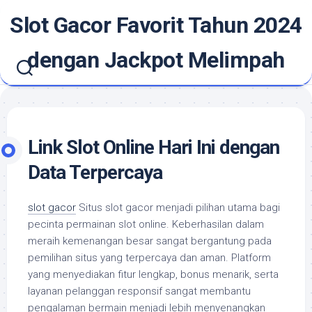
Skip
Slot Gacor Favorit Tahun 2024
to
content
dengan Jackpot Melimpah
Link Slot Online Hari Ini dengan
Data Terpercaya
slot gacor
Situs slot gacor menjadi pilihan utama bagi
pecinta permainan slot online. Keberhasilan dalam
meraih kemenangan besar sangat bergantung pada
pemilihan situs yang terpercaya dan aman. Platform
yang menyediakan fitur lengkap, bonus menarik, serta
layanan pelanggan responsif sangat membantu
pengalaman bermain menjadi lebih menyenangkan