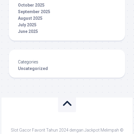
October 2025
September 2025
August 2025
July 2025
June 2025
Categories
Uncategorized
Slot Gacor Favorit Tahun 2024 dengan Jackpot Melimpah ©