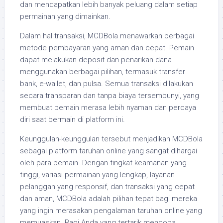
dan mendapatkan lebih banyak peluang dalam setiap
permainan yang dimainkan.
Dalam hal transaksi, MCDBola menawarkan berbagai
metode pembayaran yang aman dan cepat. Pemain
dapat melakukan deposit dan penarikan dana
menggunakan berbagai pilihan, termasuk transfer
bank, e-wallet, dan pulsa. Semua transaksi dilakukan
secara transparan dan tanpa biaya tersembunyi, yang
membuat pemain merasa lebih nyaman dan percaya
diri saat bermain di platform ini.
Keunggulan-keunggulan tersebut menjadikan MCDBola
sebagai platform taruhan online yang sangat dihargai
oleh para pemain. Dengan tingkat keamanan yang
tinggi, variasi permainan yang lengkap, layanan
pelanggan yang responsif, dan transaksi yang cepat
dan aman, MCDBola adalah pilihan tepat bagi mereka
yang ingin merasakan pengalaman taruhan online yang
memuaskan. Bagi Anda yang tertarik mencoba