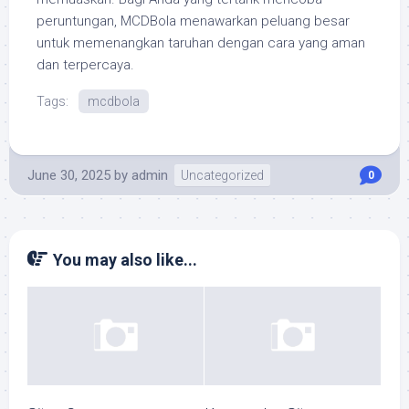
peruntungan, MCDBola menawarkan peluang besar
untuk memenangkan taruhan dengan cara yang aman
dan terpercaya.
Tags:
mcdbola
June 30, 2025
by
admin
Uncategorized
0
You may also like...