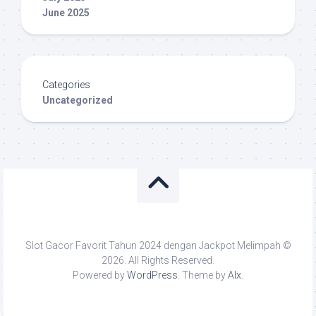
June 2025
Categories
Uncategorized
Slot Gacor Favorit Tahun 2024 dengan Jackpot Melimpah ©
2026. All Rights Reserved.
Powered by
WordPress
. Theme by
Alx
.