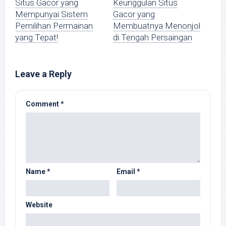
Situs Gacor yang
Keunggulan Situs
Mempunyai Sistem
Gacor yang
Pemilihan Permainan
Membuatnya Menonjol
yang Tepat!
di Tengah Persaingan
Leave a Reply
Comment
*
Name
*
Email
*
Website