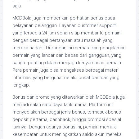
saja.
MCDBola juga memberikan perhatian serius pada
pelayanan pelanggan. Layanan customer support
yang tersedia 24 jam sehari siap membantu pemain
dengan berbagai pertanyaan atau masalah yang
mereka hadapi. Dukungan ini memastikan pengalaman
bermain yang lancar dan bebas dari gangguan, yang
sangat penting dalam menjaga kenyamanan pemain.
Para pemain juga bisa mengakses berbagai materi
informasi yang berguna melalui pusat bantuan yang
lengkap.
Bonus dan promo yang ditawarkan oleh MCDBola juga
menjadi salah satu daya tarik utama. Platform ini
menyediakan berbagai jenis bonus, termasuk bonus
deposit pertama, cashback, hingga promosi spesial
lainnya. Dengan adanya bonus ini, pemain memiliki
kesempatan untuk meningkatkan saldo akun mereka