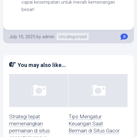
capai kesempatan untuk meraih kemenangan
besar!
July 10, 2025
by
admin
Uncategorized
0
You may also like...
Strategi tepat
Tips Mengatur
memenangkan
Keuangan Saat
permainan di situs
Bermain di Situs Gacor