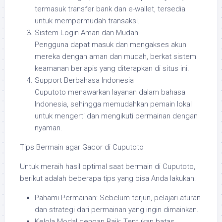
termasuk transfer bank dan e-wallet, tersedia
untuk mempermudah transaksi.
Sistem Login Aman dan Mudah
Pengguna dapat masuk dan mengakses akun
mereka dengan aman dan mudah, berkat sistem
keamanan berlapis yang diterapkan di situs ini.
Support Berbahasa Indonesia
Cuputoto menawarkan layanan dalam bahasa
Indonesia, sehingga memudahkan pemain lokal
untuk mengerti dan mengikuti permainan dengan
nyaman.
Tips Bermain agar Gacor di Cuputoto
Untuk meraih hasil optimal saat bermain di Cuputoto,
berikut adalah beberapa tips yang bisa Anda lakukan:
Pahami Permainan: Sebelum terjun, pelajari aturan
dan strategi dari permainan yang ingin dimainkan.
Kelola Modal dengan Baik: Tentukan batas