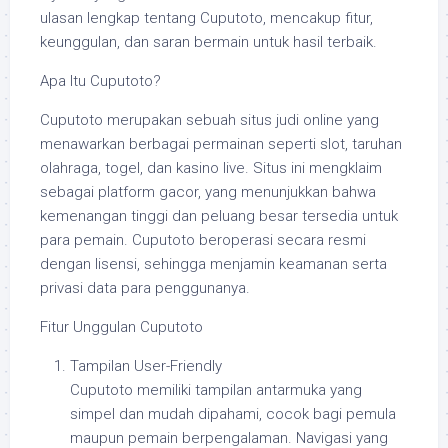
ulasan lengkap tentang Cuputoto, mencakup fitur,
keunggulan, dan saran bermain untuk hasil terbaik.
Apa Itu Cuputoto?
Cuputoto merupakan sebuah situs judi online yang
menawarkan berbagai permainan seperti slot, taruhan
olahraga, togel, dan kasino live. Situs ini mengklaim
sebagai platform gacor, yang menunjukkan bahwa
kemenangan tinggi dan peluang besar tersedia untuk
para pemain. Cuputoto beroperasi secara resmi
dengan lisensi, sehingga menjamin keamanan serta
privasi data para penggunanya.
Fitur Unggulan Cuputoto
Tampilan User-Friendly
Cuputoto memiliki tampilan antarmuka yang
simpel dan mudah dipahami, cocok bagi pemula
maupun pemain berpengalaman. Navigasi yang