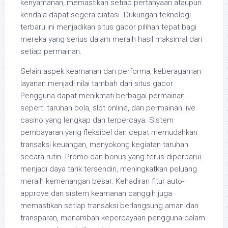
kenyamanan, memastikan setiap pertanyaan ataupun
kendala dapat segera diatasi. Dukungan teknologi
terbaru ini menjadikan situs gacor pilihan tepat bagi
mereka yang serius dalam meraih hasil maksimal dari
setiap permainan.
Selain aspek keamanan dan performa, keberagaman
layanan menjadi nilai tambah dari situs gacor.
Pengguna dapat menikmati berbagai permainan
seperti taruhan bola, slot online, dan permainan live
casino yang lengkap dan terpercaya. Sistem
pembayaran yang fleksibel dan cepat memudahkan
transaksi keuangan, menyokong kegiatan taruhan
secara rutin. Promo dan bonus yang terus diperbarui
menjadi daya tarik tersendiri, meningkatkan peluang
meraih kemenangan besar. Kehadiran fitur auto-
approve dan sistem keamanan canggih juga
memastikan setiap transaksi berlangsung aman dan
transparan, menambah kepercayaan pengguna dalam