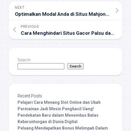
NEXT
Optimalkan Modal Anda di Situs Mahjong dengan Langkah Strategis
PREVIOUS
Cara Menghindari Situs Gacor Palsu dan Tidak Terpercaya
Search
Search
Recent Posts
Pelajari Cara Menang Slot Online dan Ubah
Permainan Jadi Mesin Penghasil Uang!
Pendekatan Baru dalam Menembus Batas
Keberuntungan di Dunia Digital
Peluang Mendapatkan Bonus Melimpah Dalam