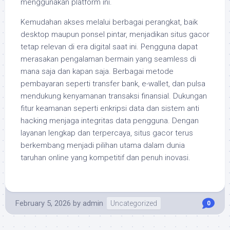
menggunakan platform ini.
Kemudahan akses melalui berbagai perangkat, baik
desktop maupun ponsel pintar, menjadikan situs gacor
tetap relevan di era digital saat ini. Pengguna dapat
merasakan pengalaman bermain yang seamless di
mana saja dan kapan saja. Berbagai metode
pembayaran seperti transfer bank, e-wallet, dan pulsa
mendukung kenyamanan transaksi finansial. Dukungan
fitur keamanan seperti enkripsi data dan sistem anti
hacking menjaga integritas data pengguna. Dengan
layanan lengkap dan terpercaya, situs gacor terus
berkembang menjadi pilihan utama dalam dunia
taruhan online yang kompetitif dan penuh inovasi.
February 5, 2026
by
admin
Uncategorized
0