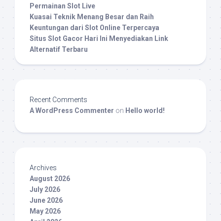
Permainan Slot Live
Kuasai Teknik Menang Besar dan Raih
Keuntungan dari Slot Online Terpercaya
Situs Slot Gacor Hari Ini Menyediakan Link
Alternatif Terbaru
Recent Comments
A WordPress Commenter
on
Hello world!
Archives
August 2026
July 2026
June 2026
May 2026