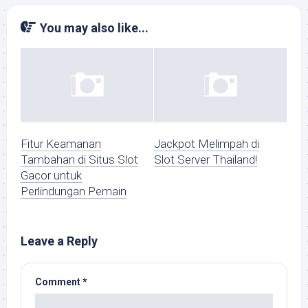
You may also like...
Fitur Keamanan
Jackpot Melimpah di
Tambahan di Situs Slot
Slot Server Thailand!
Gacor untuk
Perlindungan Pemain
Leave a Reply
Comment
*