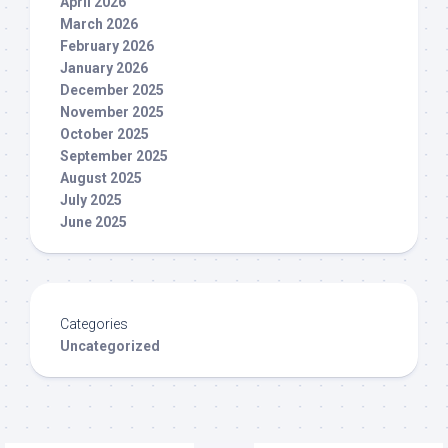
April 2026
March 2026
February 2026
January 2026
December 2025
November 2025
October 2025
September 2025
August 2025
July 2025
June 2025
Categories
Uncategorized