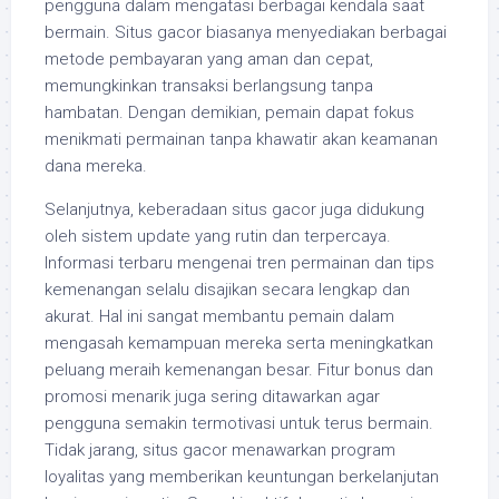
pengguna dalam mengatasi berbagai kendala saat
bermain. Situs gacor biasanya menyediakan berbagai
metode pembayaran yang aman dan cepat,
memungkinkan transaksi berlangsung tanpa
hambatan. Dengan demikian, pemain dapat fokus
menikmati permainan tanpa khawatir akan keamanan
dana mereka.
Selanjutnya, keberadaan situs gacor juga didukung
oleh sistem update yang rutin dan terpercaya.
Informasi terbaru mengenai tren permainan dan tips
kemenangan selalu disajikan secara lengkap dan
akurat. Hal ini sangat membantu pemain dalam
mengasah kemampuan mereka serta meningkatkan
peluang meraih kemenangan besar. Fitur bonus dan
promosi menarik juga sering ditawarkan agar
pengguna semakin termotivasi untuk terus bermain.
Tidak jarang, situs gacor menawarkan program
loyalitas yang memberikan keuntungan berkelanjutan