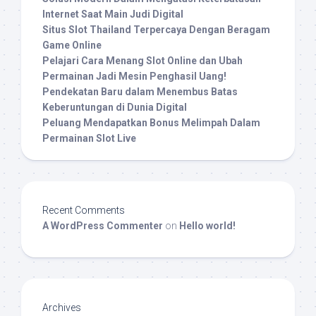
Internet Saat Main Judi Digital
Situs Slot Thailand Terpercaya Dengan Beragam
Game Online
Pelajari Cara Menang Slot Online dan Ubah
Permainan Jadi Mesin Penghasil Uang!
Pendekatan Baru dalam Menembus Batas
Keberuntungan di Dunia Digital
Peluang Mendapatkan Bonus Melimpah Dalam
Permainan Slot Live
Recent Comments
A WordPress Commenter
on
Hello world!
Archives