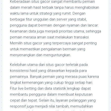
Keberadaan situs gacor sangat membantu pemain
dalam meraih hasil terbaik tanpa harus menghabiskan
waktu lama untuk strategi yang rumit. Dengan
berbagai fitur unggulan dan server yang stabil,
pengguna dapat bermain dengan nyaman dan lancar.
Keamanan data juga menjadi prioritas utama, sehingga
pemain merasa aman saat melakukan transaksi.
Memilih situs gacor yang terpercaya sangat penting
untuk memastikan pengalaman bermain yang
menyenangkan dan menguntungkan.
Kelebihan utama dari situs gacor terletak pada
konsistensi hasil yang ditawarkan kepada para
pemainnya. Banyak pemain yang merasa puas karena
tingkat kemenangan yang cukup tinggi setiap hari.
Fitur live betting dan data statistik lengkap dapat
membantu pengguna dalam membuat keputusan
cepat dan tepat. Selain itu, layanan pelanggan yang
responsif juga menjadi nilai tambah, memudahkan