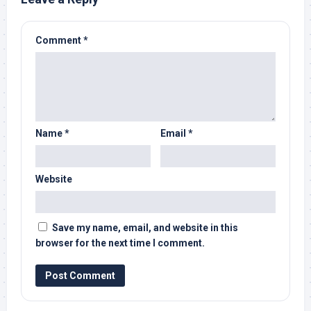
Comment
*
Name
*
Email
*
Website
Save my name, email, and website in this
browser for the next time I comment.