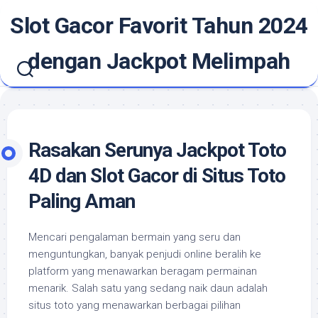
Skip
Slot Gacor Favorit Tahun 2024
to
content
dengan Jackpot Melimpah
Rasakan Serunya Jackpot Toto
4D dan Slot Gacor di Situs Toto
Paling Aman
Mencari pengalaman bermain yang seru dan
menguntungkan, banyak penjudi online beralih ke
platform yang menawarkan beragam permainan
menarik. Salah satu yang sedang naik daun adalah
situs toto yang menawarkan berbagai pilihan