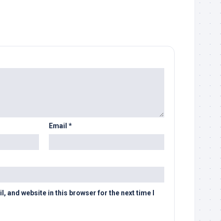
Email
*
 and website in this browser for the next time I