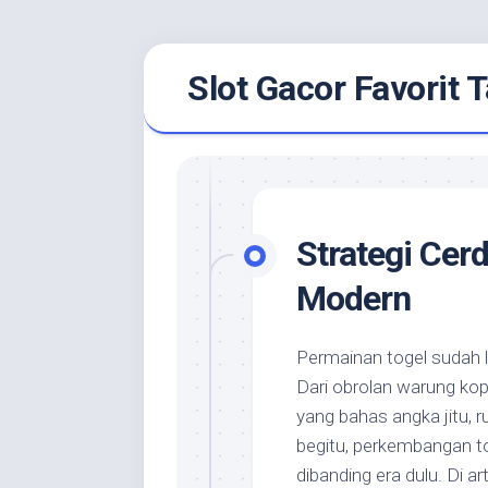
Skip
Slot Gacor Favorit
to
content
Strategi Cer
Modern
Permainan togel sudah l
Dari obrolan warung kop
yang bahas angka jitu, r
begitu, perkembangan tog
dibanding era dulu. Di art