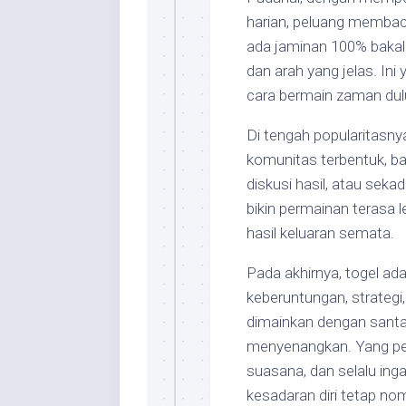
harian, peluang membac
ada jaminan 100% bakal
dan arah yang jelas. Ini 
cara bermain zaman dul
Di tengah popularitasnya
komunitas terbentuk, bai
diskusi hasil, atau sekad
bikin permainan terasa 
hasil keluaran semata.
Pada akhirnya, togel a
keberuntungan, strategi,
dimainkan dengan santai 
menyenangkan. Yang pen
suasana, dan selalu ing
kesadaran diri tetap no