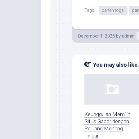
Tags:
panen togel
pan
December 1, 2025
by
admin
You may also like.
Keunggulan Memilih
Situs Gacor dengan
Peluang Menang
Tinggi