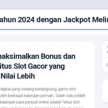
 Tahun 2024 dengan Jackpot Mel
maksimalkan Bonus dan
itus Slot Gacor yang
ilai Lebih
digital yang sedang berlangsung, game slot
oleh berbagai kalangan pemain. Salah satu istilah
kalangan para penjudi online adalah “situs slot