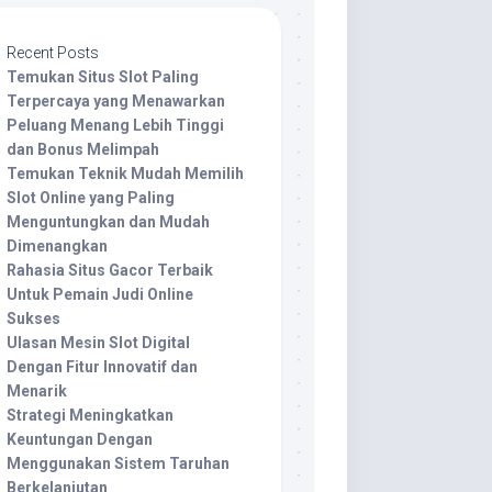
Recent Posts
Temukan Situs Slot Paling
Terpercaya yang Menawarkan
Peluang Menang Lebih Tinggi
dan Bonus Melimpah
Temukan Teknik Mudah Memilih
Slot Online yang Paling
Menguntungkan dan Mudah
Dimenangkan
Rahasia Situs Gacor Terbaik
Untuk Pemain Judi Online
Sukses
Ulasan Mesin Slot Digital
Dengan Fitur Innovatif dan
Menarik
Strategi Meningkatkan
Keuntungan Dengan
Menggunakan Sistem Taruhan
Berkelanjutan