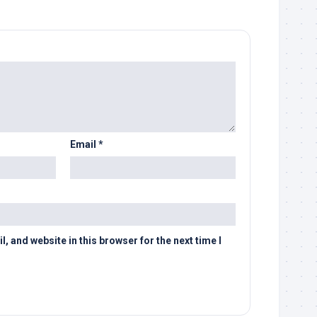
Email
*
 and website in this browser for the next time I