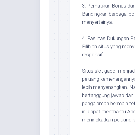
3. Perhatikan Bonus d
Bandingkan berbagai bo
menyertainya.
4. Fasilitas Dukungan P
Pilihlah situs yang men
responsif.
Situs slot gacor menjad
peluang kemenangannya 
lebih menyenangkan. Na
bertanggung jawab dan 
pengalaman bermain te
ini dapat membantu And
meningkatkan peluang 