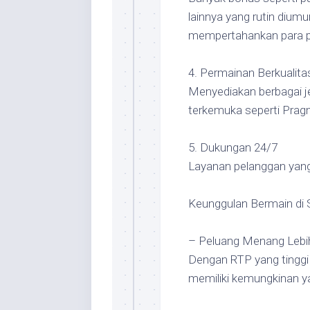
lainnya yang rutin diu
mempertahankan para 
4. Permainan Berkualitas
Menyediakan berbagai je
terkemuka seperti Pragm
5. Dukungan 24/7
Layanan pelanggan yang
Keunggulan Bermain di 
– Peluang Menang Lebih
Dengan RTP yang tinggi
memiliki kemungkinan y