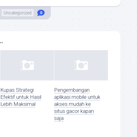
Uncategorized
0
..
Kupas Strategi
Pengembangan
Efektif untuk Hasil
aplikasi mobile untuk
Lebih Maksimal
akses mudah ke
situs gacor kapan
saja