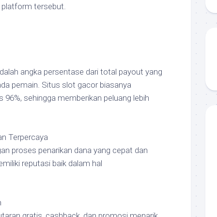
platform tersebut.
adalah angka persentase dari total payout yang
ada pemain. Situs slot gacor biasanya
 96%, sehingga memberikan peluang lebih
an Terpercaya
gan proses penarikan dana yang cepat dan
iliki reputasi baik dalam hal
h
taran gratis, cashback, dan promosi menarik