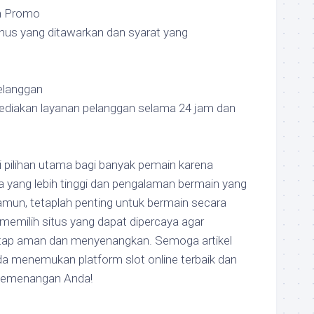
an Promo
nus yang ditawarkan dan syarat yang
elanggan
yediakan layanan pelanggan selama 24 jam dan
i pilihan utama bagi banyak pemain karena
yang lebih tinggi dan pengalaman bermain yang
mun, tetaplah penting untuk bermain secara
memilih situs yang dapat dipercaya agar
tap aman dan menyenangkan. Semoga artikel
a menemukan platform slot online terbaik dan
kemenangan Anda!