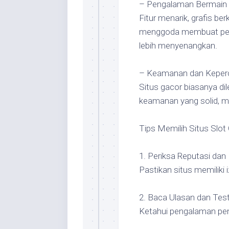
– Pengalaman Bermain
Fitur menarik, grafis ber
menggoda membuat pen
lebih menyenangkan.
– Keamanan dan Keperc
Situs gacor biasanya di
keamanan yang solid, me
Tips Memilih Situs Slot
1. Periksa Reputasi dan
Pastikan situs memiliki i
2. Baca Ulasan dan Tes
Ketahui pengalaman peng