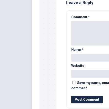
Leave a Reply
Comment
*
Name
*
Website
Save my name, email,
comment.