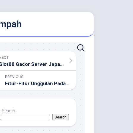
impah
NEXT
Slot88 Gacor Server Jepang Hari Ini: Jackpot Rutin dan Bonus Besar
PREVIOUS
Fitur-Fitur Unggulan Pada Situs Slot Gacor Modern Untuk Menunjang Kemenangan
Search
Search