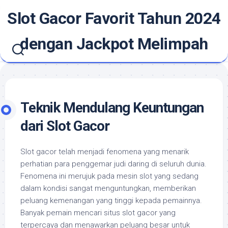
Skip
Slot Gacor Favorit Tahun 2024
to
content
dengan Jackpot Melimpah
Teknik Mendulang Keuntungan
dari Slot Gacor
Slot gacor telah menjadi fenomena yang menarik
perhatian para penggemar judi daring di seluruh dunia.
Fenomena ini merujuk pada mesin slot yang sedang
dalam kondisi sangat menguntungkan, memberikan
peluang kemenangan yang tinggi kepada pemainnya.
Banyak pemain mencari situs slot gacor yang
terpercaya dan menawarkan peluang besar untuk