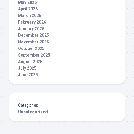
May 2026
April 2026
March 2026
February 2026
January 2026
December 2025
November 2025
October 2025
September 2025
August 2025
July 2025
June 2025
Categories
Uncategorized