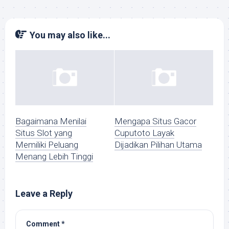
You may also like...
Bagaimana Menilai
Mengapa Situs Gacor
Situs Slot yang
Cuputoto Layak
Memiliki Peluang
Dijadikan Pilihan Utama
Menang Lebih Tinggi
Leave a Reply
Comment
*