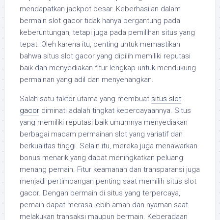
mendapatkan jackpot besar. Keberhasilan dalam
bermain slot gacor tidak hanya bergantung pada
keberuntungan, tetapi juga pada pemilihan situs yang
tepat. Oleh karena itu, penting untuk memastikan
bahwa situs slot gacor yang dipilih memiliki reputasi
baik dan menyediakan fitur lengkap untuk mendukung
permainan yang adil dan menyenangkan.
Salah satu faktor utama yang membuat
situs slot
gacor
diminati adalah tingkat kepercayaannya. Situs
yang memiliki reputasi baik umumnya menyediakan
berbagai macam permainan slot yang variatif dan
berkualitas tinggi. Selain itu, mereka juga menawarkan
bonus menarik yang dapat meningkatkan peluang
menang pemain. Fitur keamanan dan transparansi juga
menjadi pertimbangan penting saat memilih situs slot
gacor. Dengan bermain di situs yang terpercaya,
pemain dapat merasa lebih aman dan nyaman saat
melakukan transaksi maupun bermain. Keberadaan