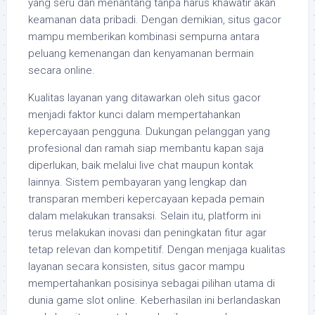
yang seru dan menantang tanpa harus khawatir akan
keamanan data pribadi. Dengan demikian, situs gacor
mampu memberikan kombinasi sempurna antara
peluang kemenangan dan kenyamanan bermain
secara online.
Kualitas layanan yang ditawarkan oleh situs gacor
menjadi faktor kunci dalam mempertahankan
kepercayaan pengguna. Dukungan pelanggan yang
profesional dan ramah siap membantu kapan saja
diperlukan, baik melalui live chat maupun kontak
lainnya. Sistem pembayaran yang lengkap dan
transparan memberi kepercayaan kepada pemain
dalam melakukan transaksi. Selain itu, platform ini
terus melakukan inovasi dan peningkatan fitur agar
tetap relevan dan kompetitif. Dengan menjaga kualitas
layanan secara konsisten, situs gacor mampu
mempertahankan posisinya sebagai pilihan utama di
dunia game slot online. Keberhasilan ini berlandaskan