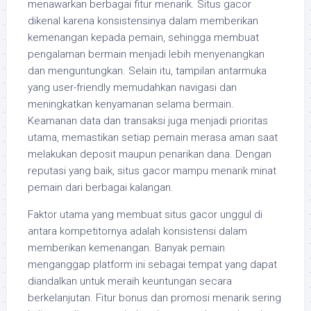
menawarkan berbagai fitur menarik. Situs gacor
dikenal karena konsistensinya dalam memberikan
kemenangan kepada pemain, sehingga membuat
pengalaman bermain menjadi lebih menyenangkan
dan menguntungkan. Selain itu, tampilan antarmuka
yang user-friendly memudahkan navigasi dan
meningkatkan kenyamanan selama bermain.
Keamanan data dan transaksi juga menjadi prioritas
utama, memastikan setiap pemain merasa aman saat
melakukan deposit maupun penarikan dana. Dengan
reputasi yang baik, situs gacor mampu menarik minat
pemain dari berbagai kalangan.
Faktor utama yang membuat situs gacor unggul di
antara kompetitornya adalah konsistensi dalam
memberikan kemenangan. Banyak pemain
menganggap platform ini sebagai tempat yang dapat
diandalkan untuk meraih keuntungan secara
berkelanjutan. Fitur bonus dan promosi menarik sering