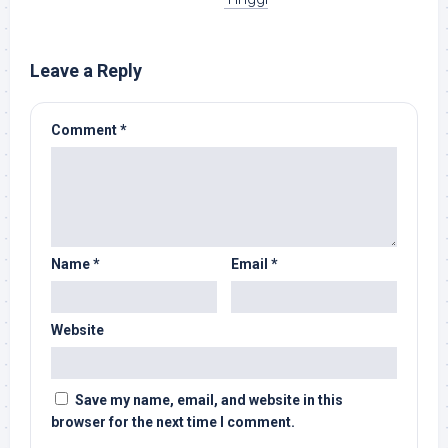
Leave a Reply
Comment
*
Name
*
Email
*
Website
Save my name, email, and website in this
browser for the next time I comment.