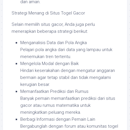
dan aman.
Strategi Menang di Situs Togel Gacor
Selain memilih situs gacor, Anda juga perlu
menerapkan beberapa strategi berikut:
Menganalisis Data dan Pola Angka
Pelajari pola angka dari data yang lampau untuk
menemukan tren tertentu.
Mengelola Modal dengan Baik
Hindari keserakahan dengan mengatur anggaran
bermain agar tetap stabil dan tidak mengalami
kerugian besar.
Memanfaatkan Prediksi dan Rumus
Banyak pemain memanfaatkan prediksi dari situs
gacor atau rumus matematika untuk
meningkatkan peluang mereka.
Berbagi Informasi dengan Pemain Lain
Bergabunglah dengan forum atau komunitas togel