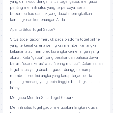
yang dimaksud dengan situs togel gacor, mengapa
penting memilih situs yang terpercaya, serta
beberapa tips dan trik yang dapat meningkatkan
kemungkinan kemenangan Anda.
Apa Itu Situs Togel Gacor?
Situs togel gacor merujuk pada platform togel online
yang terkenal karena sering kali memberikan angka
keluaran atau memprediksi angka kemenangan yang
akurat. Kata “gacor”, yang berakar dari bahasa Jawa,
berarti “suara keras” atau “sering muncul”. Dalam ranah
togel, situs yang disebut gacor dianggap mampu
memberi prediksi angka yang kerap terjadi serta
peluang menang yang lebih tinggi dibandingkan situs
lainnya.
Mengapa Memilih Situs Togel Gacor?
Memilih situs togel gacor merupakan langkah krusial