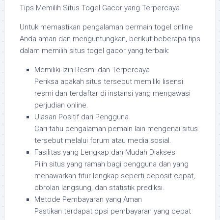
Tips Memilih Situs Togel Gacor yang Terpercaya
Untuk memastikan pengalaman bermain togel online
Anda aman dan menguntungkan, berikut beberapa tips
dalam memilih situs togel gacor yang terbaik:
Memiliki Izin Resmi dan Terpercaya
Periksa apakah situs tersebut memiliki lisensi
resmi dan terdaftar di instansi yang mengawasi
perjudian online.
Ulasan Positif dari Pengguna
Cari tahu pengalaman pemain lain mengenai situs
tersebut melalui forum atau media sosial.
Fasilitas yang Lengkap dan Mudah Diakses
Pilih situs yang ramah bagi pengguna dan yang
menawarkan fitur lengkap seperti deposit cepat,
obrolan langsung, dan statistik prediksi.
Metode Pembayaran yang Aman
Pastikan terdapat opsi pembayaran yang cepat