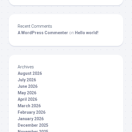
Recent Comments
A WordPress Commenter
on
Hello world!
Archives
August 2026
July 2026
June 2026
May 2026
April 2026
March 2026
February 2026
January 2026
December 2025
November 2025