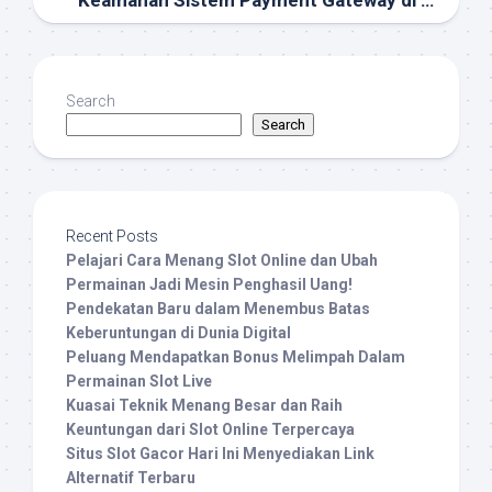
Keamanan Sistem Payment Gateway di Situs Slot Gacor
Search
Search
Recent Posts
Pelajari Cara Menang Slot Online dan Ubah
Permainan Jadi Mesin Penghasil Uang!
Pendekatan Baru dalam Menembus Batas
Keberuntungan di Dunia Digital
Peluang Mendapatkan Bonus Melimpah Dalam
Permainan Slot Live
Kuasai Teknik Menang Besar dan Raih
Keuntungan dari Slot Online Terpercaya
Situs Slot Gacor Hari Ini Menyediakan Link
Alternatif Terbaru