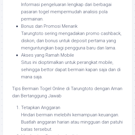
Informasi pengeluaran lengkap dari berbagai
pasaran togel mempermudah analisis pola
permainan.
Bonus dan Promosi Menarik
Tarungtoto sering mengadakan promo cashback,
diskon, dan bonus untuk deposit pertama yang
menguntungkan bagi pengguna baru dan lama.
Akses yang Ramah Mobile
Situs ini dioptimalkan untuk perangkat mobile,
sehingga bettor dapat bermain kapan saja dan di
mana saja.
Tips Bermain Togel Online di Tarungtoto dengan Aman
dan Bertanggung Jawab
Tetapkan Anggaran
Hindari bermain melebihi kemampuan keuangan.
Buatlah anggaran harian atau mingguan dan patuhi
batas tersebut.