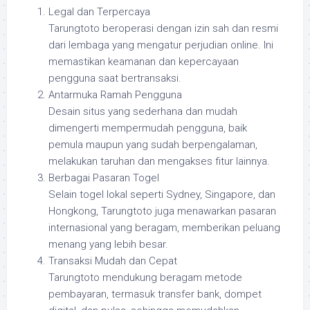
Legal dan Terpercaya
Tarungtoto beroperasi dengan izin sah dan resmi
dari lembaga yang mengatur perjudian online. Ini
memastikan keamanan dan kepercayaan
pengguna saat bertransaksi.
Antarmuka Ramah Pengguna
Desain situs yang sederhana dan mudah
dimengerti mempermudah pengguna, baik
pemula maupun yang sudah berpengalaman,
melakukan taruhan dan mengakses fitur lainnya.
Berbagai Pasaran Togel
Selain togel lokal seperti Sydney, Singapore, dan
Hongkong, Tarungtoto juga menawarkan pasaran
internasional yang beragam, memberikan peluang
menang yang lebih besar.
Transaksi Mudah dan Cepat
Tarungtoto mendukung beragam metode
pembayaran, termasuk transfer bank, dompet