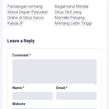
Pandangan tentang
Bagaimana Menilai
Masa Depan Perjudian
Situs Slot yang
Online di Situs Gacor
Memiliki Peluang
KaisarJP
Menang Lebih Tinggi
Leave a Reply
Comment
*
Name
*
Email
*
Website